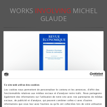
WORKS
INVOLVING
MICHEL
GLAUDE
Revue économique 56 - 2, mars 2005
Ce site web utilise des cookies
Les cookies nous permettent de personnaliser le contenu et les annonces, d'offrir des
Économie et Sociologie. Terrains de confrontation
fonctionnalités relatives aux médias sociaux et d'analyser notre trafic. Nous partageons
Denis Fougère, Michel Glaude
également des informations sur l'utilisation de notre site avec nos partenaires de médias
sociaux, de publicité et d'analyse, qui peuvent combiner celles-ci avec d'autres
informations que vous leur avez fournies ou qu'ils ont collectées lors de votre utilisation