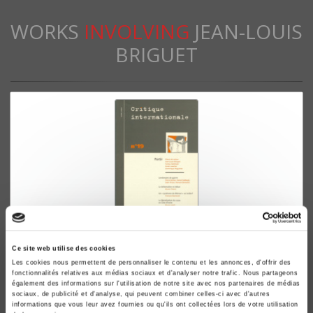
WORKS
INVOLVING
JEAN-LOUIS
BRIGUET
Critique internationale 19, avril 2003
Ce site web utilise des cookies
Les cookies nous permettent de personnaliser le contenu et les annonces, d'offrir des
Partir
fonctionnalités relatives aux médias sociaux et d'analyser notre trafic. Nous partageons
Jean-Louis Briguet, Eliane de Latour
également des informations sur l'utilisation de notre site avec nos partenaires de médias
sociaux, de publicité et d'analyse, qui peuvent combiner celles-ci avec d'autres
informations que vous leur avez fournies ou qu'ils ont collectées lors de votre utilisation