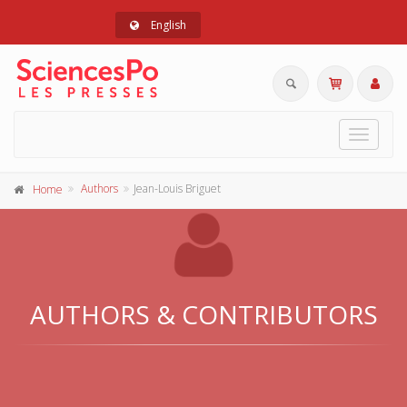
English
Toggle
navigat
Authors
Jean-Louis Briguet
Home
AUTHORS & CONTRIBUTORS