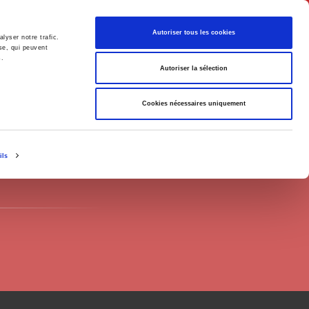
English
Autoriser tous les cookies
lyser notre trafic.
se, qui peuvent
s.
litics
Society
Autoriser la sélection
Cookies nécessaires uniquement
ils