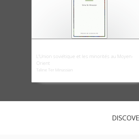
Colporteurs du Komintern
L'Union soviétique et les minorités au Moyen-
Orient
Taline Ter Minassian
DISCOV