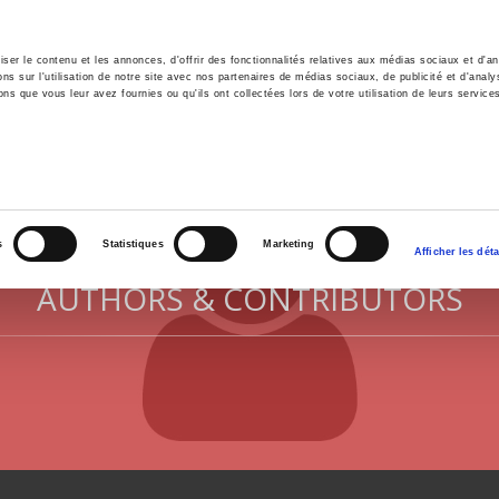
er le contenu et les annonces, d'offrir des fonctionnalités relatives aux médias sociaux et d'ana
 sur l'utilisation de notre site avec nos partenaires de médias sociaux, de publicité et d'analy
ns que vous leur avez fournies ou qu'ils ont collectées lors de votre utilisation de leurs service
e
Environment
History
International
Po
s
Statistiques
Marketing
Afficher les déta
AUTHORS & CONTRIBUTORS