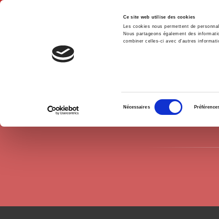
Ce site web utilise des cookies
Les cookies nous permettent de personnalis
Nous partageons également des informations
combiner celles-ci avec d'autres informatio
Hom
Authors
Taline Ter Minassian
Home
Sélection
Nécessaires
Préférence
du
consentement