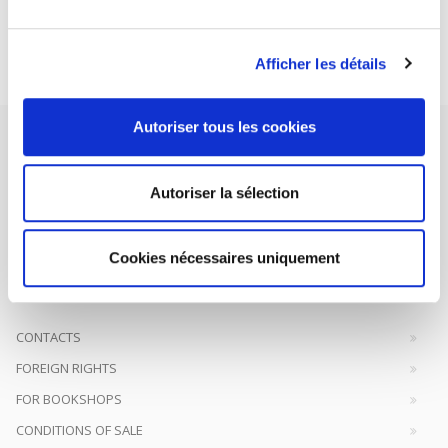
Subscribe today
Afficher les détails
Autoriser tous les cookies
Autoriser la sélection
SCIENCES PO UNIVERSITY PRESS has a threefold role: to publish
original research, to edit reference works for student use, and to
Cookies nécessaires uniquement
help public and political debate.
continue
CONTACTS
FOREIGN RIGHTS
FOR BOOKSHOPS
CONDITIONS OF SALE