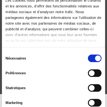
Les cookies nous permettent de personnaliser le contenu
et les annonces, d'offrir des fonctionnalités relatives aux
médias sociaux et d'analyser notre trafic. Nous
partageons également des informations sur l'utilisation de
notre site avec nos partenaires de médias sociaux, de
publicité et d'analyse, qui peuvent combiner celles-ci
avec d'autres informations que vous leur avez fournies
ou qu'ils ont collectées lors de votre utilisation de leurs
services.
L'Élite des politiques de l'État
Sélection
Nécessaires
William Genieys
du
consentement
Préférences
Statistiques
Marketing
DISCOVER OUR JOURNALS