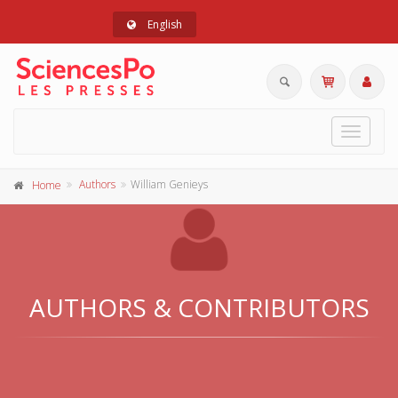
English
Toggle
navigat
Authors
William Genieys
Home
AUTHORS & CONTRIBUTORS