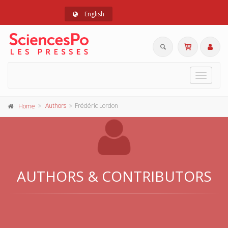
English
Toggle
navigat
Authors
Frédéric Lordon
Home
AUTHORS & CONTRIBUTORS