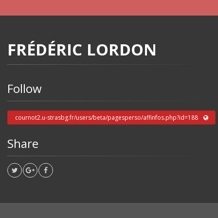
FRÉDÉRIC LORDON
Follow
cournot2.u-strasbg.fr/users/beta/pagesperso/affinfos.php?id=188
Share