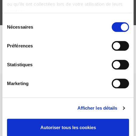
ou qu'ils ont collectées lors de votre utilisation de leurs
services.
Sélection
Nécessaires
du
consentement
DISCOVER OUR JOURNALS
Préférences
Subscribe today
Statistiques
Marketing
Afficher les détails
SCIENCES PO UNIVERSITY PRESS has a threefold role: to publish
original research, to edit reference works for student use, and to
help public and political debate.
continue
Autoriser tous les cookies