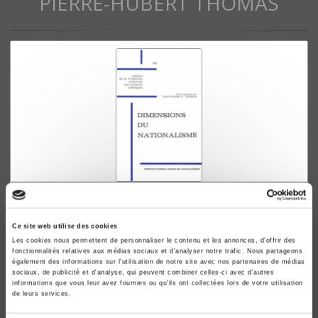
PIERRE-HUBERT THOMAS
Dimensions du nationalisme
Enquête par questionnaire (1962)
Ce site web utilise des cookies
Guy Michelat, Jean-Pierre-Hubert Thomas
Les cookies nous permettent de personnaliser le contenu et les annonces, d'offrir des
fonctionnalités relatives aux médias sociaux et d'analyser notre trafic. Nous partageons
également des informations sur l'utilisation de notre site avec nos partenaires de médias
sociaux, de publicité et d'analyse, qui peuvent combiner celles-ci avec d'autres
informations que vous leur avez fournies ou qu'ils ont collectées lors de votre utilisation
de leurs services.