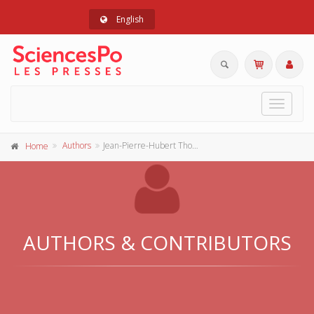
English
Toggle
navigat
Authors
Jean-Pierre-Hubert Thomas
Home
AUTHORS & CONTRIBUTORS