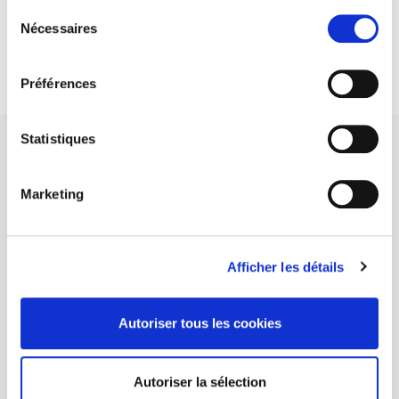
Sélection
DISCOVER OUR JOURNALS
Nécessaires
du
consentement
Subscribe today
Préférences
Statistiques
Marketing
SCIENCES PO UNIVERSITY PRESS has a threefold role: to publish
original research, to edit reference works for student use, and to
help public and political debate.
continue
Afficher les détails
CONTACTS
Autoriser tous les cookies
FOREIGN RIGHTS
FOR BOOKSHOPS
Autoriser la sélection