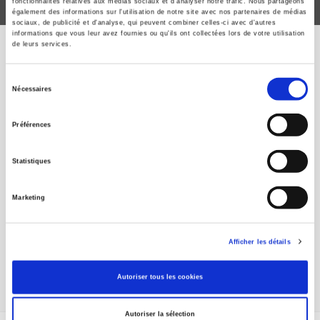
fonctionnalités relatives aux médias sociaux et d'analyser notre trafic. Nous partageons
également des informations sur l'utilisation de notre site avec nos partenaires de médias
sociaux, de publicité et d'analyse, qui peuvent combiner celles-ci avec d'autres
informations que vous leur avez fournies ou qu'ils ont collectées lors de votre utilisation
de leurs services.
PREVIOUS EVENTS
Sélection
Nécessaires
du
consentement
Paris, Metropolis
Préférences
Without Walls
Statistiques
September 21st, 12:30PM to 2:30PM
Marketing
Sciences Po -Salle Goguel Bis
Afficher les détails
more
Autoriser tous les cookies
Autoriser la sélection