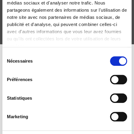
Jean-Marc Offner
médias sociaux et d'analyser notre trafic. Nous
partageons également des informations sur l'utilisation de
notre site avec nos partenaires de médias sociaux, de
publicité et d'analyse, qui peuvent combiner celles-ci
avec d'autres informations que vous leur avez fournies
ou qu'ils ont collectées lors de votre utilisation de leurs
services.
Sélection
Nécessaires
du
PREVIOUS EVENTS
consentement
Préférences
Paris, Metropolis
Without Walls
Statistiques
September 21st, 12:30PM to 2:30PM
Marketing
Sciences Po -Salle Goguel Bis