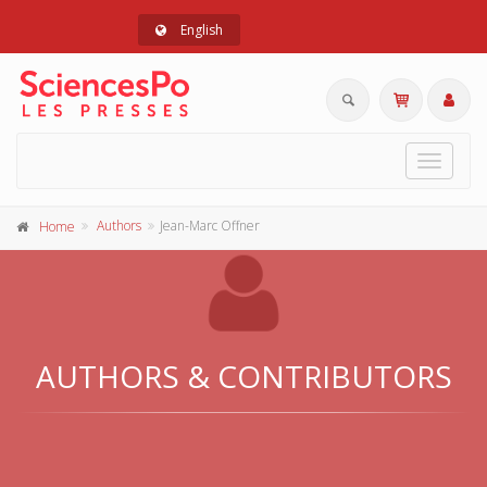
English
Toggle
navigat
Authors
Jean-Marc Offner
Home
AUTHORS & CONTRIBUTORS