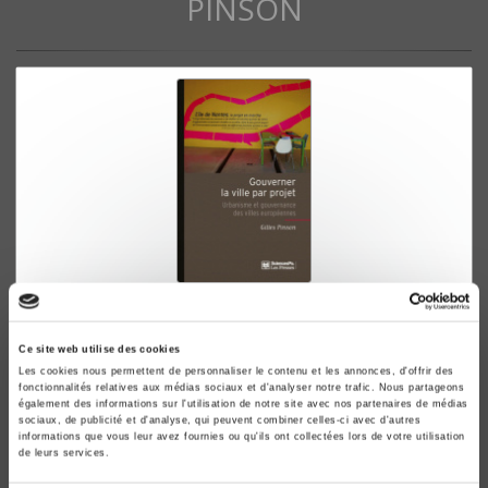
PINSON
Gouverner la ville par projet
Urbanisme et gouvernance des villes européennes
Ce site web utilise des cookies
Gilles Pinson
Les cookies nous permettent de personnaliser le contenu et les annonces, d'offrir des
fonctionnalités relatives aux médias sociaux et d'analyser notre trafic. Nous partageons
également des informations sur l'utilisation de notre site avec nos partenaires de médias
sociaux, de publicité et d'analyse, qui peuvent combiner celles-ci avec d'autres
informations que vous leur avez fournies ou qu'ils ont collectées lors de votre utilisation
de leurs services.