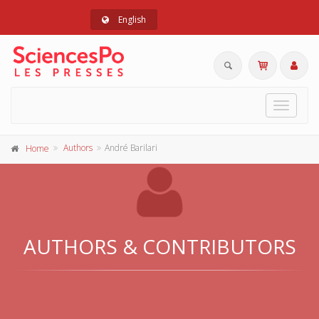
English
Toggle
navigat
Authors
André Barilari
Home
AUTHORS & CONTRIBUTORS