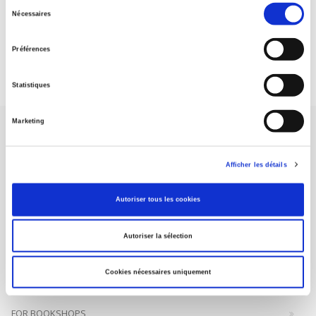
Sélection
Nécessaires
du
DISCOVER OUR JOURNALS
consentement
Préférences
Subscribe today
Statistiques
Marketing
Afficher les détails
SCIENCES PO UNIVERSITY PRESS has a threefold role: to publish
Autoriser tous les cookies
original research, to edit reference works for student use, and to
help public and political debate.
continue
Autoriser la sélection
CONTACTS
Cookies nécessaires uniquement
FOREIGN RIGHTS
FOR BOOKSHOPS