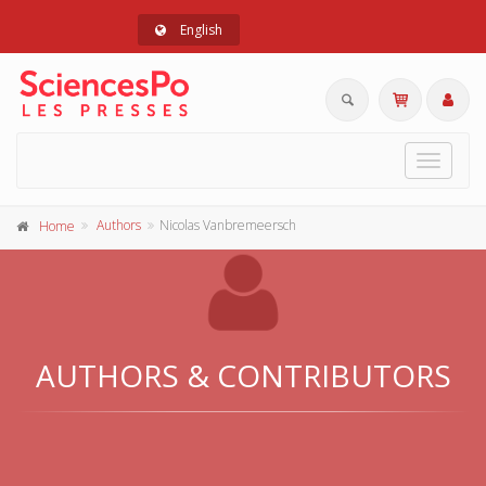
English
Toggle
navigat
Authors
Nicolas Vanbremeersch
Home
AUTHORS & CONTRIBUTORS