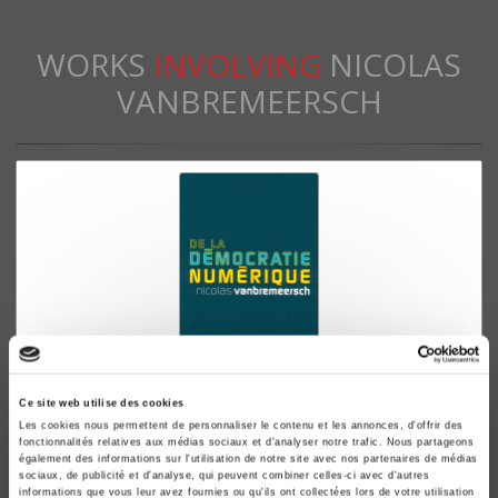
WORKS
INVOLVING
NICOLAS
VANBREMEERSCH
Ce site web utilise des cookies
De la démocratie numérique
Les cookies nous permettent de personnaliser le contenu et les annonces, d'offrir des
Nicolas Vanbremeersch
fonctionnalités relatives aux médias sociaux et d'analyser notre trafic. Nous partageons
également des informations sur l'utilisation de notre site avec nos partenaires de médias
sociaux, de publicité et d'analyse, qui peuvent combiner celles-ci avec d'autres
informations que vous leur avez fournies ou qu'ils ont collectées lors de votre utilisation