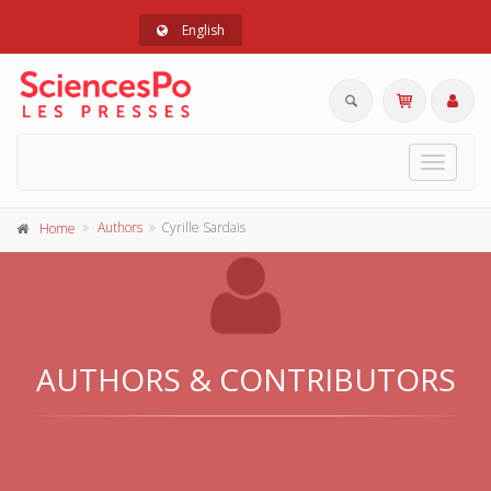
English
Toggle
navigat
Authors
Cyrille Sardais
Home
AUTHORS & CONTRIBUTORS