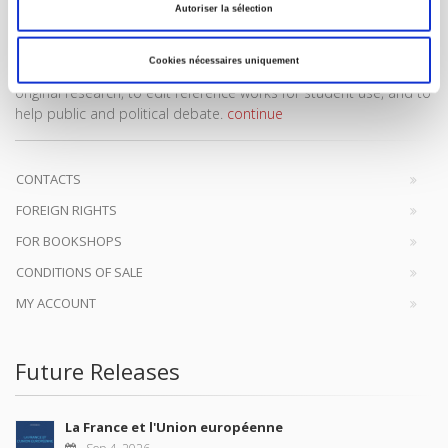
Autoriser la sélection
Cookies nécessaires uniquement
SCIENCES PO UNIVERSITY PRESS has a threefold role: to publish
original research, to edit reference works for student use, and to
help public and political debate.
continue
CONTACTS
FOREIGN RIGHTS
FOR BOOKSHOPS
CONDITIONS OF SALE
MY ACCOUNT
Future Releases
La France et l'Union européenne
Sep 4, 2026