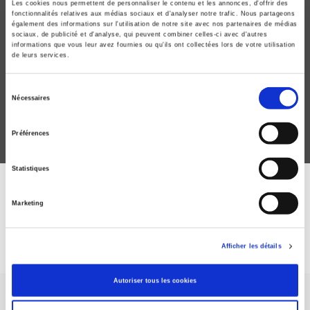
Les cookies nous permettent de personnaliser le contenu et les annonces, d'offrir des
fonctionnalités relatives aux médias sociaux et d'analyser notre trafic. Nous partageons
également des informations sur l'utilisation de notre site avec nos partenaires de médias
sociaux, de publicité et d'analyse, qui peuvent combiner celles-ci avec d'autres
Patron de Renault
informations que vous leur avez fournies ou qu'ils ont collectées lors de votre utilisation
de leurs services.
Pierre Lefaucheux (1944-1955)
Cyrille Sardais
Sélection
Nécessaires
du
consentement
Préférences
Statistiques
DISCOVER OUR JOURNALS
Marketing
Subscribe today
Afficher les détails
Autoriser tous les cookies