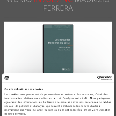
FERRERA
Les nouvelles frontières du social
L'intégration européenne et les transformations de
Ce site web utilise des cookies
l'espace politique de la protection sociale
Les cookies nous permettent de personnaliser le contenu et les annonces, d'offrir des
Maurizio Ferrera
fonctionnalités relatives aux médias sociaux et d'analyser notre trafic. Nous partageons
également des informations sur l'utilisation de notre site avec nos partenaires de médias
Bruno Palier
sociaux, de publicité et d'analyse, qui peuvent combiner celles-ci avec d'autres
Isabelle Mennesson
informations que vous leur avez fournies ou qu'ils ont collectées lors de votre utilisation
de leurs services.