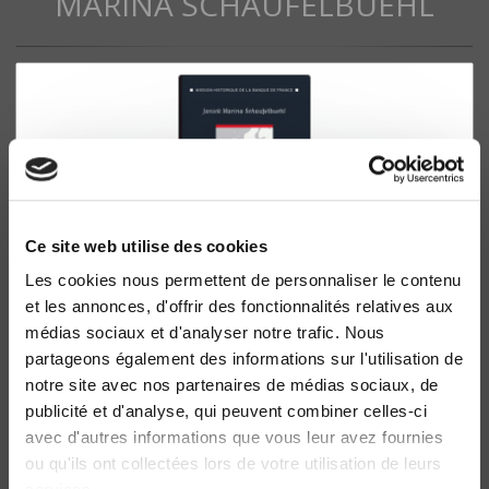
MARINA SCHAUFELBUEHL
Ce site web utilise des cookies
Les cookies nous permettent de personnaliser le contenu
et les annonces, d'offrir des fonctionnalités relatives aux
France-Suisse ou la force du petit
médias sociaux et d'analyser notre trafic. Nous
Évasion fiscale, relations commerciales et financières
partageons également des informations sur l'utilisation de
(1940-1954)
notre site avec nos partenaires de médias sociaux, de
Janick Marina Schaufelbuehl
publicité et d'analyse, qui peuvent combiner celles-ci
avec d'autres informations que vous leur avez fournies
ou qu'ils ont collectées lors de votre utilisation de leurs