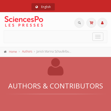
English
Toggle
navigat
Authors
Janick Marina Schaufelbuehl
Home
AUTHORS & CONTRIBUTORS