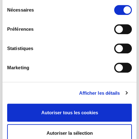
Sélection
DISCOVER OUR JOURNALS
Nécessaires
du
consentement
Subscribe today
Préférences
Statistiques
Marketing
SCIENCES PO UNIVERSITY PRESS has a threefold role: to publish
original research, to edit reference works for student use, and to
help public and political debate.
continue
Afficher les détails
CONTACTS
Autoriser tous les cookies
FOREIGN RIGHTS
FOR BOOKSHOPS
Autoriser la sélection