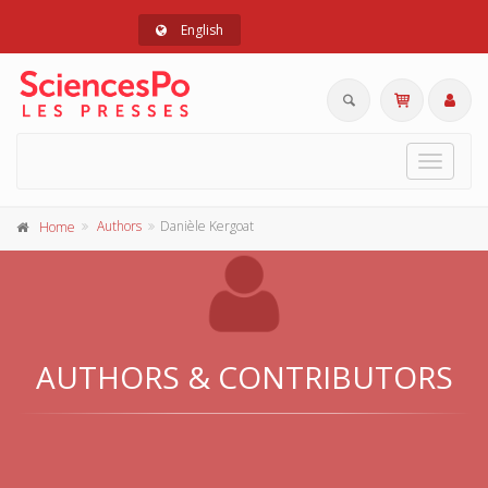
English
Toggle
navigat
Authors
Danièle Kergoat
Home
AUTHORS & CONTRIBUTORS