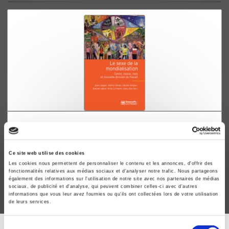
Le sexe de la mondialisation
Genre, classe, race et nouvelle division du travail
Jules Falquet, Helena Hirata
Ce site web utilise des cookies
Les cookies nous permettent de personnaliser le contenu et les annonces, d'offrir des
fonctionnalités relatives aux médias sociaux et d'analyser notre trafic. Nous partageons
également des informations sur l'utilisation de notre site avec nos partenaires de médias
sociaux, de publicité et d'analyse, qui peuvent combiner celles-ci avec d'autres
informations que vous leur avez fournies ou qu'ils ont collectées lors de votre utilisation
de leurs services.
Sélection