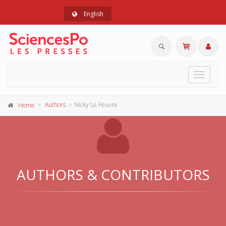
English
Toggle
navigat
Authors
Nicky Le Feuvre
Home
AUTHORS & CONTRIBUTORS