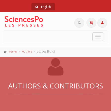
English
Toggle
navigat
Authors
Jacques Bichot
Home
AUTHORS & CONTRIBUTORS