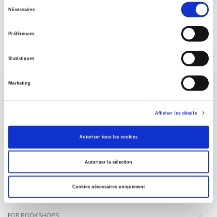
Sélection
Nécessaires
du
DISCOVER OUR JOURNALS
consentement
Préférences
Subscribe today
Statistiques
Marketing
Afficher les détails
SCIENCES PO UNIVERSITY PRESS has a threefold role: to publish
Autoriser tous les cookies
original research, to edit reference works for student use, and to
help public and political debate.
continue
Autoriser la sélection
CONTACTS
Cookies nécessaires uniquement
FOREIGN RIGHTS
FOR BOOKSHOPS