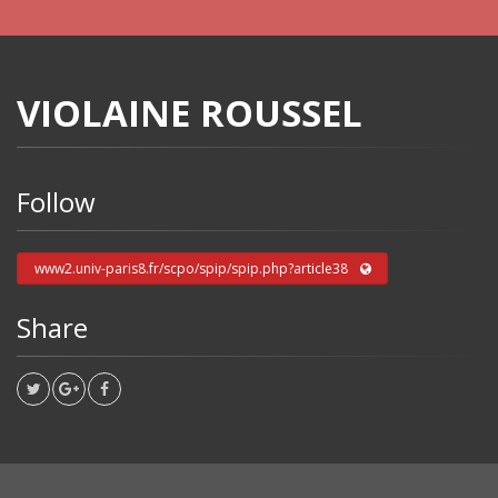
VIOLAINE ROUSSEL
Follow
www2.univ-paris8.fr/scpo/spip/spip.php?article38
Share