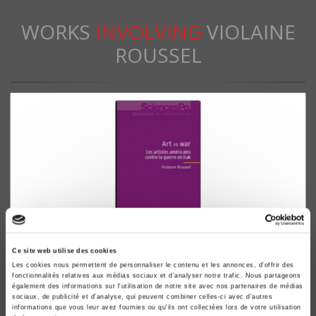
WORKS
INVOLVING
VIOLAINE
ROUSSEL
Art versus War
Ce site web utilise des cookies
Les cookies nous permettent de personnaliser le contenu et les annonces, d'offrir des
Les artistes américains contre la guerre en Irak
fonctionnalités relatives aux médias sociaux et d'analyser notre trafic. Nous partageons
Violaine Roussel
également des informations sur l'utilisation de notre site avec nos partenaires de médias
sociaux, de publicité et d'analyse, qui peuvent combiner celles-ci avec d'autres
informations que vous leur avez fournies ou qu'ils ont collectées lors de votre utilisation