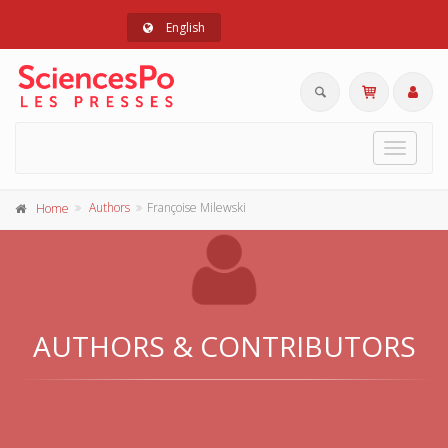
English
Toggle
navigat
Authors
Françoise Milewski
Home
AUTHORS & CONTRIBUTORS