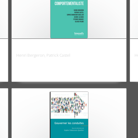
Le Biais comportementaliste
R
Henri Bergeron, Patrick Castel
H