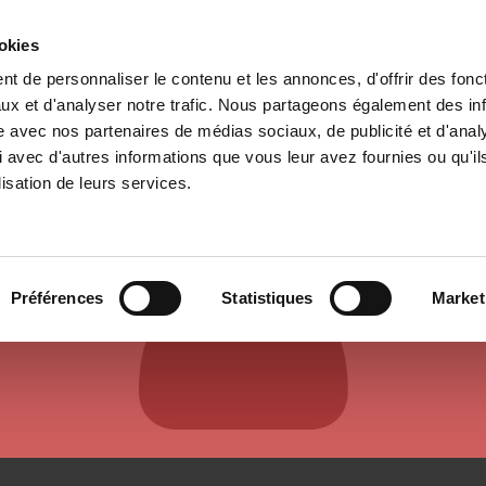
ookies
t de personnaliser le contenu et les annonces, d'offrir des fonct
e
Environment
History
International
Po
ux et d'analyser notre trafic. Nous partageons également des in
site avec nos partenaires de médias sociaux, de publicité et d'anal
 avec d'autres informations que vous leur avez fournies ou qu'il
lisation de leurs services.
AUTHORS & CONTRIBUTORS
Préférences
Statistiques
Market