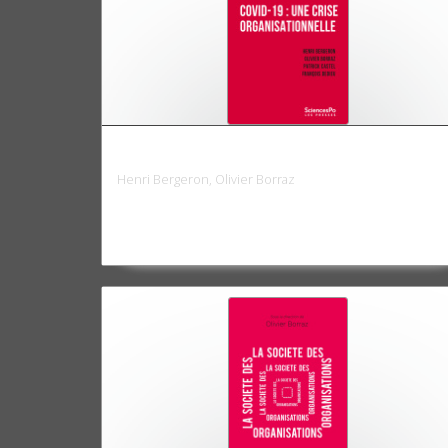
Covid-19 : une crise organisationnelle
Henri Bergeron, Olivier Borraz