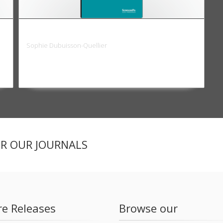
Gouverner les conduites
Sophie Dubuisson-Quellier
ER OUR JOURNALS
re Releases
Browse our