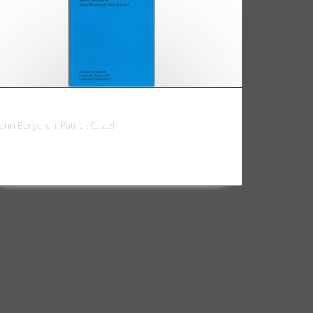
egards croisés sur l'obésité
enri Bergeron, Patrick Castel