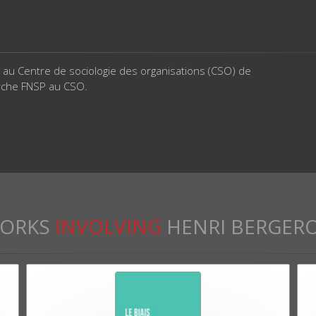
au Centre de sociologie des organisations (CSO) de
erche FNSP au CSO.
ORKS
INVOLVING
HENRI BERGER