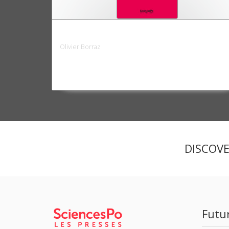
La société des organisations
Olivier Borraz
DISCOV
Futu