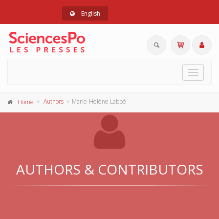
English
Toggle
navigat
Authors
Marie-Hélène Labbé
Home
AUTHORS & CONTRIBUTORS