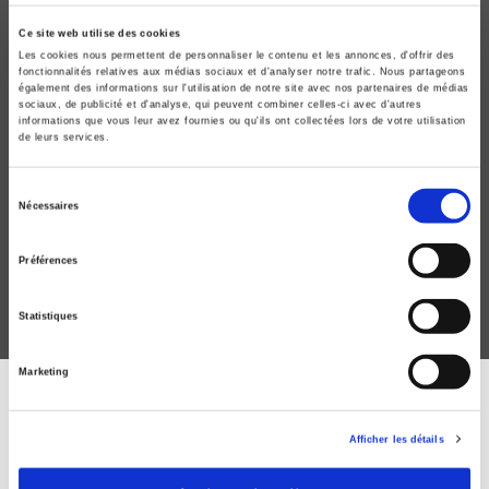
Ce site web utilise des cookies
Les cookies nous permettent de personnaliser le contenu et les annonces, d'offrir des
fonctionnalités relatives aux médias sociaux et d'analyser notre trafic. Nous partageons
également des informations sur l'utilisation de notre site avec nos partenaires de médias
sociaux, de publicité et d'analyse, qui peuvent combiner celles-ci avec d'autres
informations que vous leur avez fournies ou qu'ils ont collectées lors de votre utilisation
de leurs services.
La grande peur du nucléaire
Sélection
Marie-Hélène Labbé
Nécessaires
du
consentement
Préférences
Statistiques
Marketing
DISCOVER OUR JOURNALS
Afficher les détails
Subscribe today