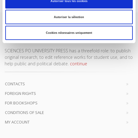
Autoriser tous les cookies
Autoriser la sélection
Cookies nécessaires uniquement
SCIENCES PO UNIVERSITY PRESS has a threefold role: to publish
original research, to edit reference works for student use, and to
help public and political debate.
continue
CONTACTS
FOREIGN RIGHTS
FOR BOOKSHOPS
CONDITIONS OF SALE
MY ACCOUNT