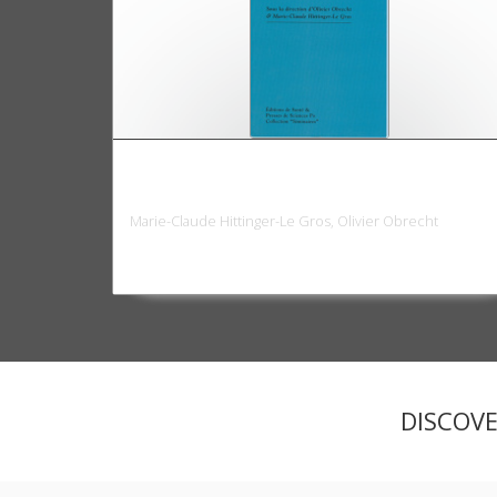
Maladies chroniques et travail: au-delà
des idées reçues
Marie-Claude Hittinger-Le Gros, Olivier Obrecht
DISCOV