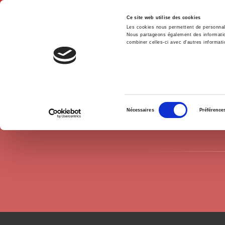
Ce site web utilise des cookies
Les cookies nous permettent de personnalis
Nous partageons également des informations
combiner celles-ci avec d'autres informatio
Hom
Authors
Marie-Claude Hittinger-Le Gros
Home
Sélection
Nécessaires
Préférence
du
consentement