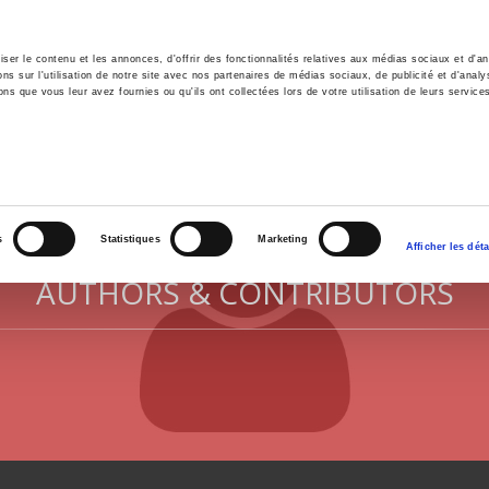
er le contenu et les annonces, d'offrir des fonctionnalités relatives aux médias sociaux et d'ana
 sur l'utilisation de notre site avec nos partenaires de médias sociaux, de publicité et d'analy
ns que vous leur avez fournies ou qu'ils ont collectées lors de votre utilisation de leurs service
e
Environment
History
International
Po
s
Statistiques
Marketing
Afficher les déta
AUTHORS & CONTRIBUTORS