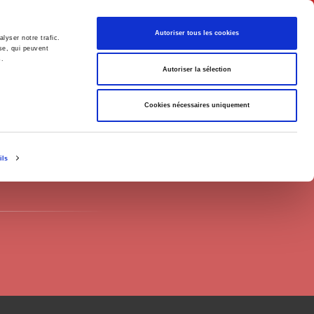
English
Autoriser tous les cookies
lyser notre trafic.
se, qui peuvent
s.
litics
Society
Autoriser la sélection
Cookies nécessaires uniquement
ils