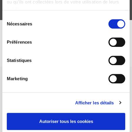
ou qu'ils ont collectées lors de votre utilisation de leurs
services.
Sélection
Nécessaires
du
consentement
DISCOVER OUR JOURNALS
Préférences
Subscribe today
Statistiques
Marketing
Afficher les détails
SCIENCES PO UNIVERSITY PRESS has a threefold role: to publish
original research, to edit reference works for student use, and to
help public and political debate.
continue
Autoriser tous les cookies