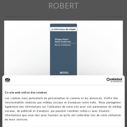
ROBERT
Mesurer la délinquance
Philippe Robert, Renée Zauberman
Ce site web utilise des cookies
Les cookies nous permettent de personnaliser le contenu et les annonces, d'offrir des
fonctionnalités relatives aux médias sociaux et d'analyser notre trafic. Nous partageons
également des informations sur l'utilisation de notre site avec nos partenaires de médias
sociaux, de publicité et d'analyse, qui peuvent combiner celles-ci avec d'autres
informations que vous leur avez fournies ou qu'ils ont collectées lors de votre utilisation
de leurs services.