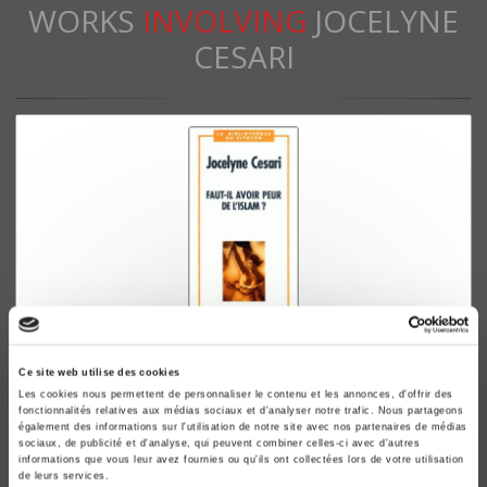
WORKS
INVOLVING
JOCELYNE
CESARI
Faut-il avoir peur de l'islam?
Ce site web utilise des cookies
Jocelyne Cesari
Les cookies nous permettent de personnaliser le contenu et les annonces, d'offrir des
fonctionnalités relatives aux médias sociaux et d'analyser notre trafic. Nous partageons
également des informations sur l'utilisation de notre site avec nos partenaires de médias
sociaux, de publicité et d'analyse, qui peuvent combiner celles-ci avec d'autres
informations que vous leur avez fournies ou qu'ils ont collectées lors de votre utilisation
de leurs services.