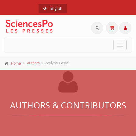
English
Toggle
navigat
Authors
Jocelyne Cesari
Home
AUTHORS & CONTRIBUTORS