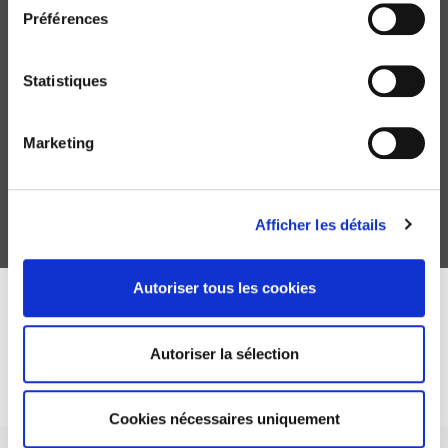
Préférences
Statistiques
Le vote des Français de Mitterrand à Sarkozy
1988-1995-2002-2007
Marketing
Éric Belanger, Bruno Cautrès
Afficher les détails
Autoriser tous les cookies
DISCOVER OUR JOURNALS
Autoriser la sélection
Subscribe today
Cookies nécessaires uniquement