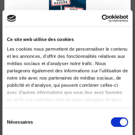
Ce site web utilise des cookies
Les cookies nous permettent de personnaliser le contenu
Villes de gauche, villes de droite
et les annonces, d'offrir des fonctionnalités relatives aux
médias sociaux et d'analyser notre trafic. Nous
Trajectoires politiques des municipalités françaises de
1983 à 2014
partageons également des informations sur l'utilisation de
Richard Nadeau, Martial Foucault
notre site avec nos partenaires de médias sociaux, de
publicité et d'analyse, qui peuvent combiner celles-ci
avec d'autres informations que vous leur avez fournies
ou qu'ils ont collectées lors de votre utilisation de leurs
services.
Sélection
Nécessaires
du
consentement