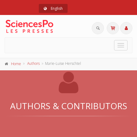
English
Toggle
navigat
Authors
Marie-Luise Herschtel
Home
AUTHORS & CONTRIBUTORS