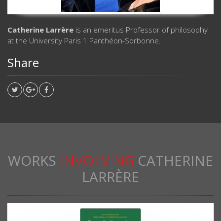
Catherine Larrère
is an emeritus Professor of philosophy
at the University Paris 1 Panthéon-Sorbonne.
Share
WORKS
INVOLVING
CATHERINE
LARRÈRE