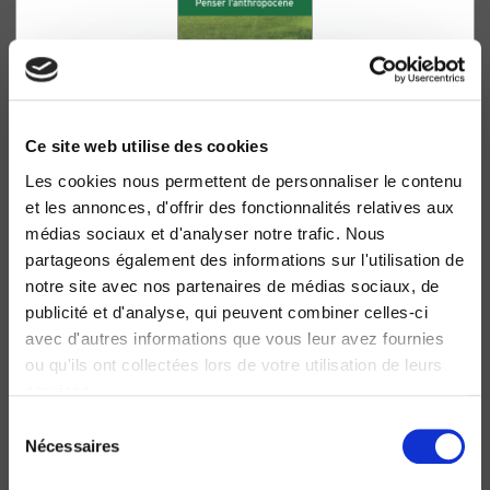
Ce site web utilise des cookies
Les cookies nous permettent de personnaliser le contenu
Penser l'Anthropocène
et les annonces, d'offrir des fonctionnalités relatives aux
médias sociaux et d'analyser notre trafic. Nous
Rémi Beau, Catherine Larrère
Philippe Descola
partageons également des informations sur l'utilisation de
notre site avec nos partenaires de médias sociaux, de
publicité et d'analyse, qui peuvent combiner celles-ci
avec d'autres informations que vous leur avez fournies
ou qu'ils ont collectées lors de votre utilisation de leurs
services.
Sélection
Nécessaires
du
consentement