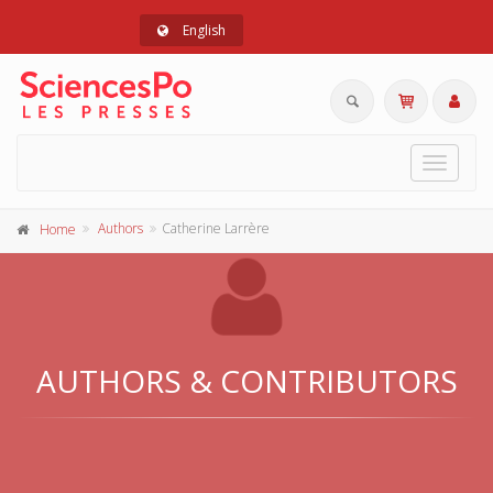
English
Toggle
navigat
Authors
Catherine Larrère
Home
AUTHORS & CONTRIBUTORS