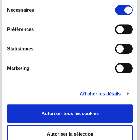
Sélection
DISCOVER OUR JOURNALS
Nécessaires
du
consentement
Subscribe today
Préférences
Statistiques
Marketing
SCIENCES PO UNIVERSITY PRESS has a threefold role: to publish
original research, to edit reference works for student use, and to
help public and political debate.
continue
Afficher les détails
CONTACTS
Autoriser tous les cookies
FOREIGN RIGHTS
FOR BOOKSHOPS
Autoriser la sélection