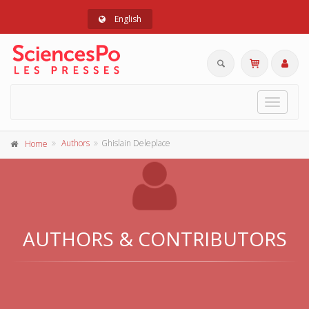
English
Toggle
navigat
Authors
Ghislain Deleplace
Home
AUTHORS & CONTRIBUTORS