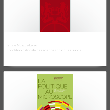
Les jeunes et la gauche
Janine Mossuz-Lavau
Fondation nationale des sciences politiques France