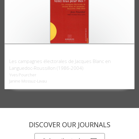
Votez tous pour moi !
Les campagnes électorales de Jacques Blanc en
Languedoc-Roussillon (1986-2004)
Yves Pourcher
Janine Mossuz-Lavau
DISCOVER OUR JOURNALS