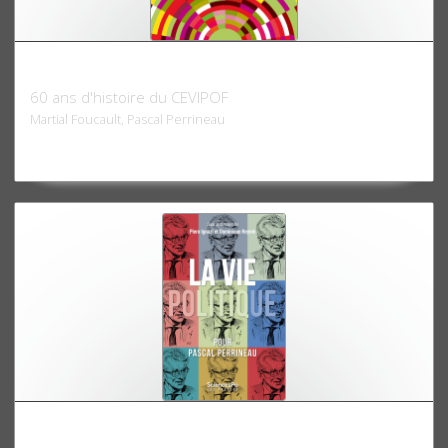
La politique au microscope
60 ans d'histoire du CEVIPOF
Martial Foucault, Pascal Perrineau
La vie politique