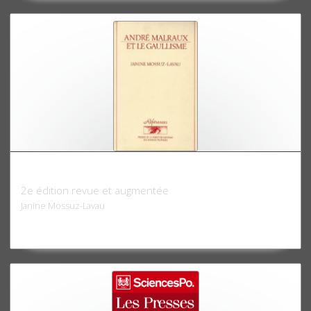
André Malraux et le gaullisme
2e édition revue et augmentée
Janine Mossuz-Lavau