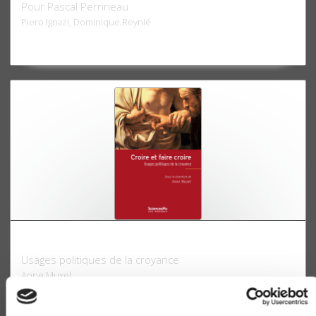
Pour Pascal Perrineau
Piero Ignazi, Dominique Reynié
Croire et faire croire
Usages politiques de la croyance
Anne Muxel