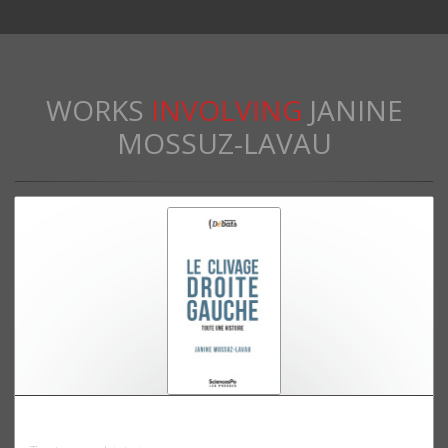
WORKS
INVOLVING
JANINE
MOSSUZ-LAVAU
Le clivage droite gauche