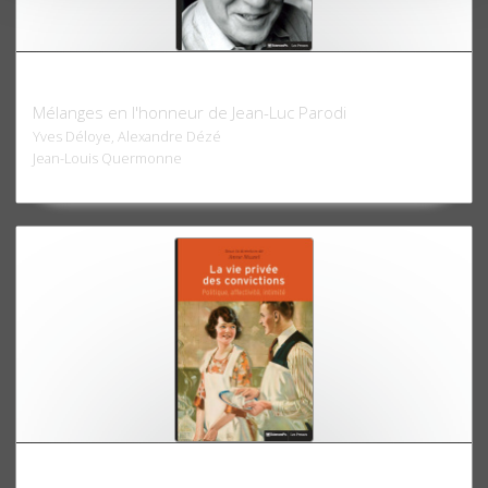
Institutions, élections, opinion
Mélanges en l'honneur de Jean-Luc Parodi
Yves Déloye, Alexandre Dézé
Jean-Louis Quermonne
La vie privée des convictions