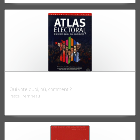
Atlas électoral 2007
Qui vote quoi, où, comment ?
Pascal Perrineau