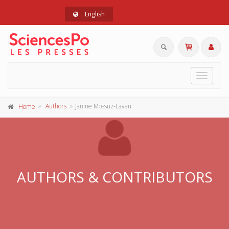
English
Toggle
navigat
Authors
Janine Mossuz-Lavau
Home
AUTHORS & CONTRIBUTORS