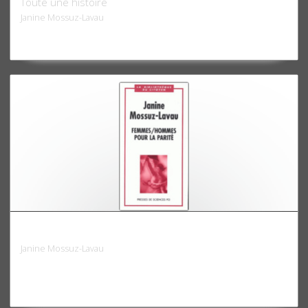
Toute une histoire
Janine Mossuz-Lavau
Femmes/hommes : pour la parité
Janine Mossuz-Lavau