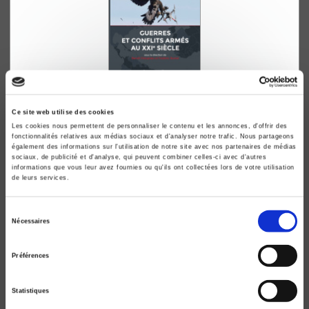
L'Enjeu mondial.
Ce site web utilise des cookies
Guerres et conflits armés au XXIe siècle
Les cookies nous permettent de personnaliser le contenu et les annonces, d'offrir des
Benoît Pelopidas, Frédéric Ramel
fonctionnalités relatives aux médias sociaux et d'analyser notre trafic. Nous partageons
également des informations sur l'utilisation de notre site avec nos partenaires de médias
sociaux, de publicité et d'analyse, qui peuvent combiner celles-ci avec d'autres
informations que vous leur avez fournies ou qu'ils ont collectées lors de votre utilisation
de leurs services.
Sélection
Nécessaires
du
consentement
Préférences
Statistiques