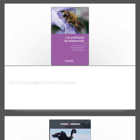
Les Politiques de biodiversité
Daniel Compagnon, Estienne Rodary