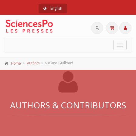
English
Toggle
navigat
Authors
Auriane Guilbaud
Home
AUTHORS & CONTRIBUTORS