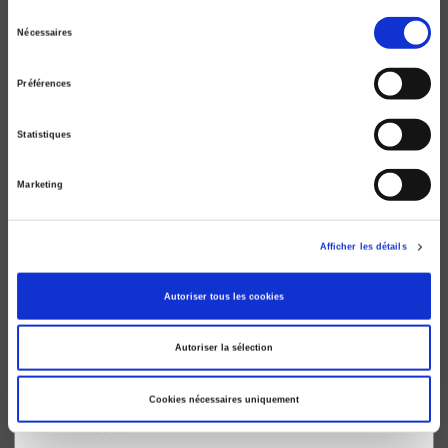
L'assemblée générale des Nations unies
Sélection
Nécessaires
du
Une institution politique mondiale
consentement
Guillaume Devin, Franck Petiteville
Préférences
Statistiques
Marketing
Afficher les détails
Autoriser tous les cookies
Autoriser la sélection
Méthodes de recherche en relations
internationales
Cookies nécessaires uniquement
Guillaume Devin