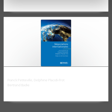
Négociations internationales
Franck Petiteville, Delphine Placidi-Frot
Bertrand Badie