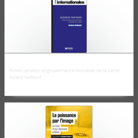
Business partners
Firmes privées et gouvernance mondiale de la santé
Auriane Guilbaud