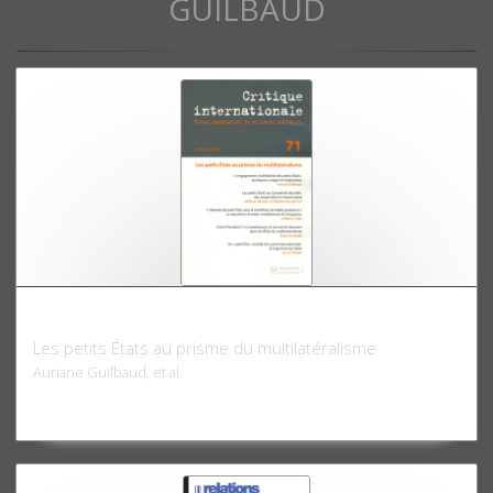
GUILBAUD
Critique internationale 71, avril-juin 2016
Les petits États au prisme du multilatéralisme
Auriane Guilbaud, et al.