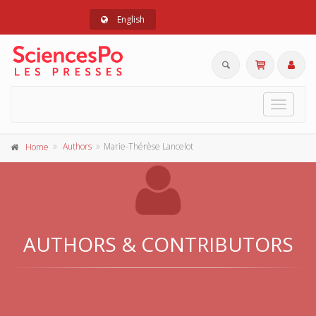
English
Toggle
navigat
Authors
Marie-Thérèse Lancelot
Home
AUTHORS & CONTRIBUTORS