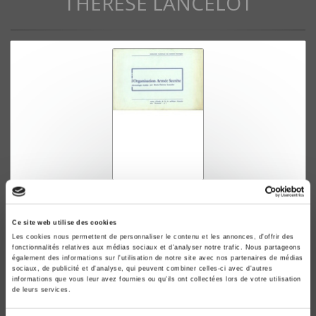
THÉRÈSE LANCELOT
L'Organisation Armée Secrète
T1 Chronologie & T2 Documents choisis
Ce site web utilise des cookies
Marie-Thérèse Lancelot
Les cookies nous permettent de personnaliser le contenu et les annonces, d'offrir des
fonctionnalités relatives aux médias sociaux et d'analyser notre trafic. Nous partageons
également des informations sur l'utilisation de notre site avec nos partenaires de médias
sociaux, de publicité et d'analyse, qui peuvent combiner celles-ci avec d'autres
informations que vous leur avez fournies ou qu'ils ont collectées lors de votre utilisation
de leurs services.