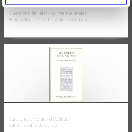
Le défi migratoire
Questions de relations internationales
Bertrand Badie, Catherine Wihtol de Wenden
Les immigrés et la politique
Cent cinquante ans d'évolution
Catherine Wihtol de Wenden