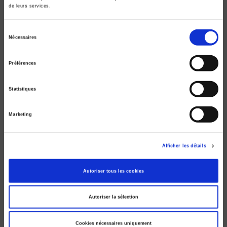
de leurs services.
Sélection
Nécessaires
du
La citoyenneté européenne
consentement
Préférences
Catherine Wihtol de Wenden
Statistiques
Marketing
Afficher les détails
Autoriser tous les cookies
Autoriser la sélection
Cookies nécessaires uniquement