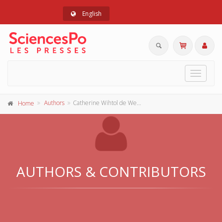
English
Toggle
navigat
Authors
Catherine Wihtol de Wenden
Home
AUTHORS & CONTRIBUTORS