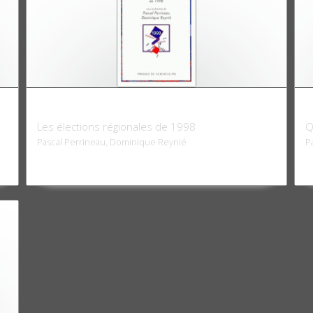
Le vote incertain
A
Les élections régionales de 1998
Q
Pascal Perrineau, Dominique Reynié
P