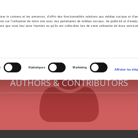
er le contenu et les annonces, d'offrir des fonctionnalités relatives aux médias sociaux et d'ana
 sur l'utilisation de notre site avec nos partenaires de médias sociaux, de publicité et d'analy
ns que vous leur avez fournies ou qu'ils ont collectées lors de votre utilisation de leurs service
e
Environment
History
International
Po
s
Statistiques
Marketing
Afficher les déta
AUTHORS & CONTRIBUTORS