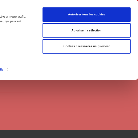
English
Autoriser tous les cookies
lyser notre trafic.
se, qui peuvent
s.
litics
Society
Autoriser la sélection
Cookies nécessaires uniquement
ils