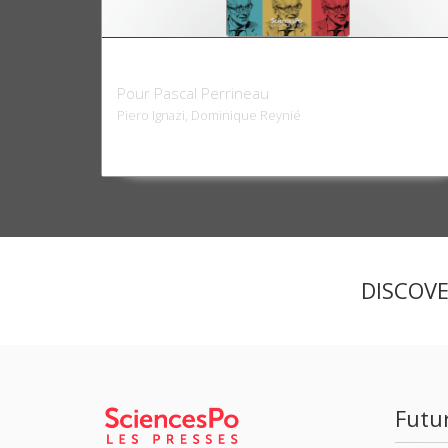
La vie politique
Pour Pascal Perrineau
Piero Ignazi, Dominique Reynié
DISCOV
Futu