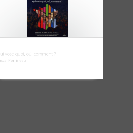
tlas électoral 2007
ui vote quoi, où, comment ?
ascal Perrineau