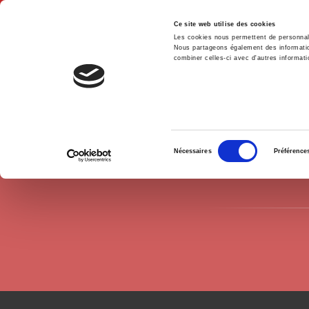
Ce site web utilise des cookies
Les cookies nous permettent de personnalis
Nous partageons également des informations
combiner celles-ci avec d'autres informatio
Hom
Authors
Dominique Reynié
Home
Sélection
Nécessaires
Préférence
du
consentement