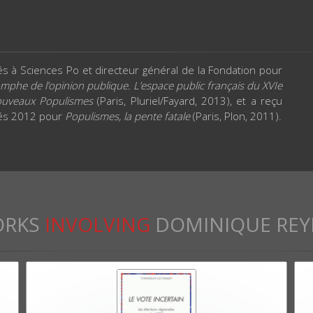
s à Sciences Po et directeur général de la Fondation pour
omphe de l’opinion publique. L’espace public français du XVIe
uveaux Populismes
(Paris, Pluriel/Fayard, 2013), et a reçu
utés 2012 pour
Populismes, la pente fatale
(Paris, Plon, 2011).
RKS
INVOLVING
DOMINIQUE REY