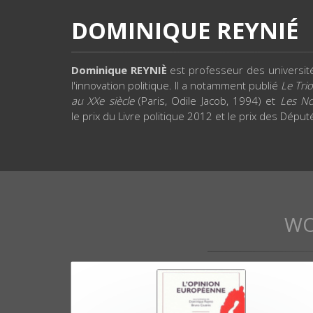
DOMINIQUE REYNIÉ
Dominique REYNIÈ
est professeur des université
l'innovation politique. Il a notamment publié
Le Tri
au XXe siècle
(Paris, Odile Jacob, 1994) et
Les No
le prix du Livre politique 2012 et le prix des Dép
WO