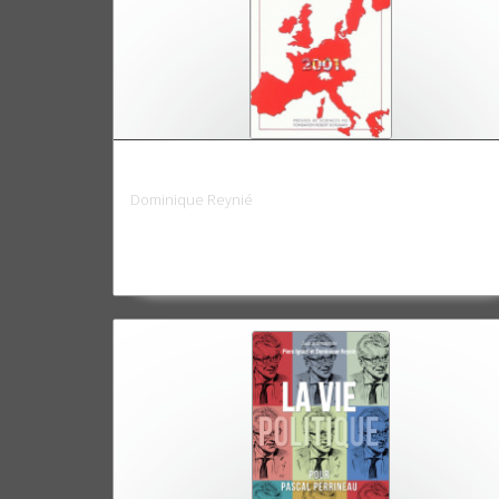
L'Opinion européenne 2001
Dominique Reynié