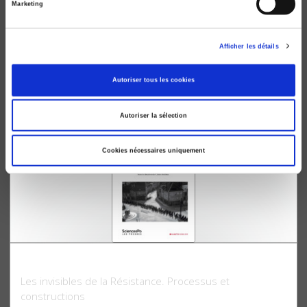
Marketing
Michel Rocard Premier ministre
La deuxième gauche et le pouvoir (1988-1991)
Afficher les détails
Alain Bergounioux, Mathieu Fulla
Autoriser tous les cookies
Autoriser la sélection
new
Cookies nécessaires uniquement
Le mouvement social 290-291, janvier-juin 2025
Les invisibles de la Résistance. Processus et
constructions