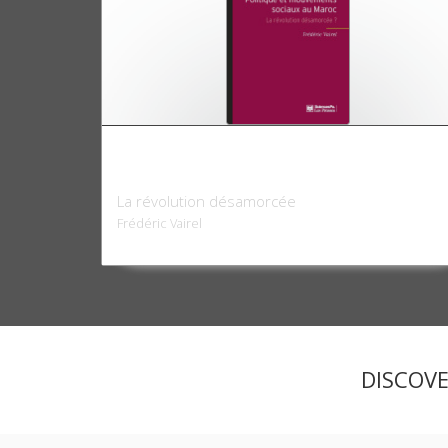
Politique et mouvements sociaux au
Maroc
La révolution désamorcée
Frédéric Vairel
DISCOV