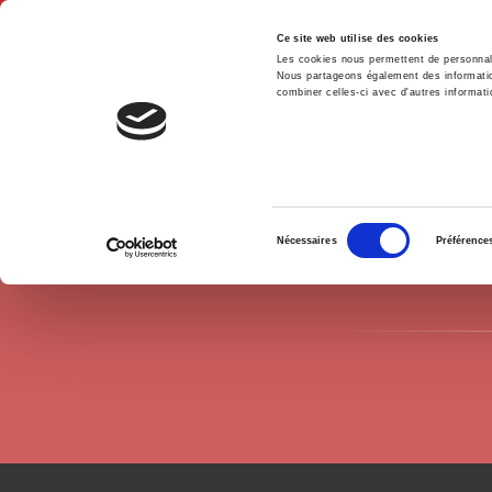
Ce site web utilise des cookies
Les cookies nous permettent de personnalis
Nous partageons également des informations
combiner celles-ci avec d'autres informatio
Hom
Authors
Frédéric Vairel
Home
Sélection
Nécessaires
Préférence
du
consentement