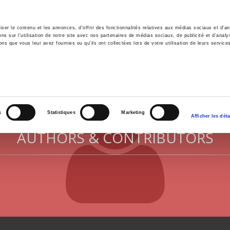
er le contenu et les annonces, d'offrir des fonctionnalités relatives aux médias sociaux et d'ana
 sur l'utilisation de notre site avec nos partenaires de médias sociaux, de publicité et d'analy
ns que vous leur avez fournies ou qu'ils ont collectées lors de votre utilisation de leurs service
e
Environment
History
International
Po
s
Statistiques
Marketing
Afficher les déta
AUTHORS & CONTRIBUTORS