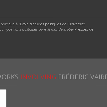
olitique à l'École d'études politiques de l’Université
compositions politiques dans le monde arabe
(Presses de
ORKS
INVOLVING
FRÉDÉRIC VAIR