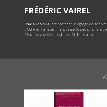
FRÉDÉRIC VAIREL
Frédéric Vairel
est professeur agrégé de science p
d’Ottawa. Il a récemment dirigé
Soulèvements et re
l’Université deMontréal, avec Michel Camau).
W