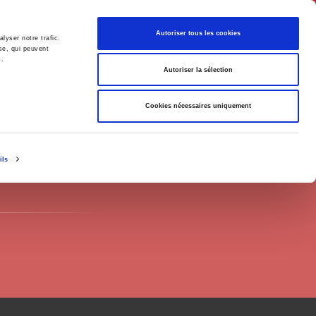
English
Autoriser tous les cookies
lyser notre trafic.
se, qui peuvent
s.
litics
Society
Autoriser la sélection
Cookies nécessaires uniquement
ils