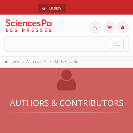
English
Toggle
navigat
Authors
Pierre-Marie Chauvin
Home
AUTHORS & CONTRIBUTORS