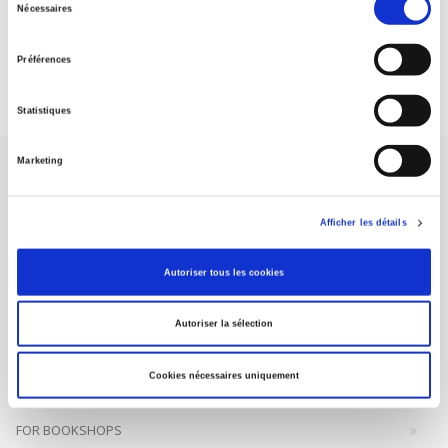
Nécessaires
DISCOVER OUR JOURNALS
du
consentement
Préférences
Subscribe today
Statistiques
Marketing
Afficher les détails
SCIENCES PO UNIVERSITY PRESS has a threefold role: to publish
Autoriser tous les cookies
original research, to edit reference works for student use, and to
help public and political debate.
continue
Autoriser la sélection
CONTACTS
Cookies nécessaires uniquement
FOREIGN RIGHTS
FOR BOOKSHOPS