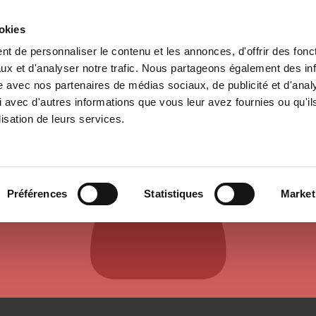
ookies
t de personnaliser le contenu et les annonces, d'offrir des fonct
e
Environment
History
International
Po
ux et d'analyser notre trafic. Nous partageons également des in
site avec nos partenaires de médias sociaux, de publicité et d'anal
 avec d'autres informations que vous leur avez fournies ou qu'il
lisation de leurs services.
AUTHORS & CONTRIBUTORS
Préférences
Statistiques
Market