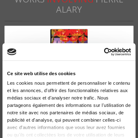
ALARY
Ce site web utilise des cookies
Les cookies nous permettent de personnaliser le contenu
et les annonces, d'offrir des fonctionnalités relatives aux
Capitalismes asiatiques et puissance chinoise
médias sociaux et d'analyser notre trafic. Nous
Diversité et recomposition des trajectoires nationales
partageons également des informations sur l'utilisation de
Pierre Alary, Elsa Lafaye de Micheaux
notre site avec nos partenaires de médias sociaux, de
publicité et d'analyse, qui peuvent combiner celles-ci
avec d'autres informations que vous leur avez fournies
ou qu'ils ont collectées lors de votre utilisation de leurs