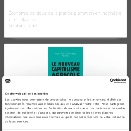
Capitalismes agraires
Économie politique de la grande plantation en Indonésie
et en Malaisie
Stéphanie Barral
Ce site web utilise des cookies
Les cookies nous permettent de personnaliser le contenu et les annonces, d'offrir des
fonctionnalités relatives aux médias sociaux et d'analyser notre trafic. Nous partageons
également des informations sur l'utilisation de notre site avec nos partenaires de médias
Le nouveau capitalisme agricole
sociaux, de publicité et d'analyse, qui peuvent combiner celles-ci avec d'autres
De la ferme à la firme
informations que vous leur avez fournies ou qu'ils ont collectées lors de votre utilisation
de leurs services.
François Purseigle, Geneviève Nguyen