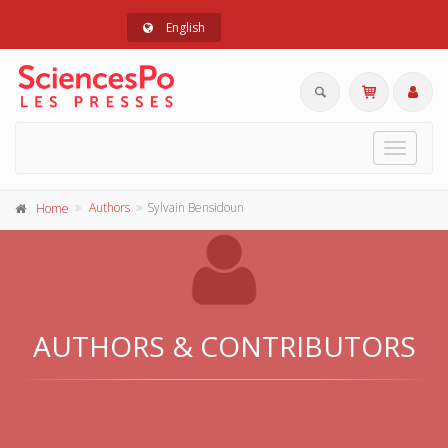
English
Toggle
navigat
Authors
Sylvain Bensidoun
Home
AUTHORS & CONTRIBUTORS