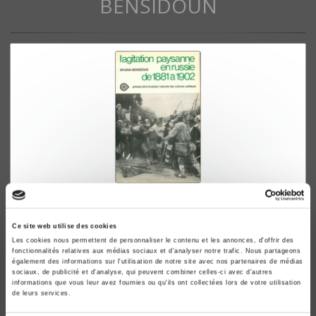
BENSIDOUN
L'agitation paysanne en Russie de 1881 à 1902
Etude comparative entre le Cernozem central et la
Ce site web utilise des cookies
Nouvelle Russie
Les cookies nous permettent de personnaliser le contenu et les annonces, d'offrir des
fonctionnalités relatives aux médias sociaux et d'analyser notre trafic. Nous partageons
Sylvain Bensidoun
également des informations sur l'utilisation de notre site avec nos partenaires de médias
sociaux, de publicité et d'analyse, qui peuvent combiner celles-ci avec d'autres
informations que vous leur avez fournies ou qu'ils ont collectées lors de votre utilisation
de leurs services.