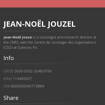
JEAN-NOËL JOUZEL
Jean-Noël Jouze
l is a sociologist and research director at
the CNRS, with the Centre de sociologie des organisations
(CSO) at Sciences Po.
Info
ORCID
0000-0002-2648-976X
IDRef
114465037
ISNI
0000000040710884
Share