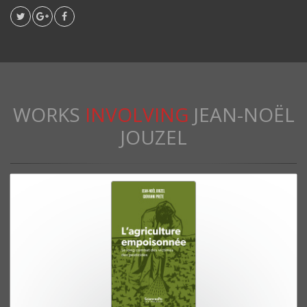
WORKS
INVOLVING
JEAN-NOËL
JOUZEL