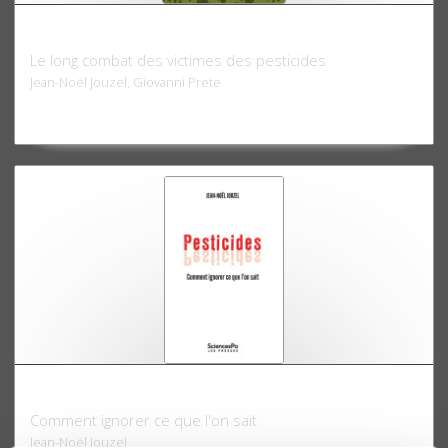
L'agriculture empoisonnée
Le long combat des victimes des pesticides
Jean-Noël Jouzel, Giovanni Prete
Pesticides
Comment ignorer ce que l'on sait
Jean-Noël Jouzel