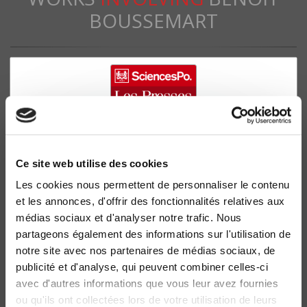
BOUSSEMART
Ce site web utilise des cookies
Les cookies nous permettent de personnaliser le contenu
et les annonces, d'offrir des fonctionnalités relatives aux
Le Dossier Agache-Willot
médias sociaux et d'analyser notre trafic. Nous
Un capitalisme à contre-courant
partageons également des informations sur l'utilisation de
Benoît Boussemart, Jean-Claude Rabier
notre site avec nos partenaires de médias sociaux, de
publicité et d'analyse, qui peuvent combiner celles-ci
avec d'autres informations que vous leur avez fournies
ou qu'ils ont collectées lors de votre utilisation de leurs