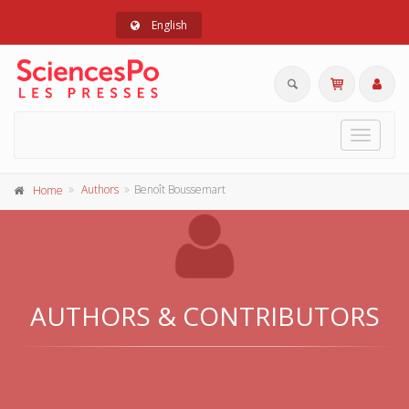
English
Toggle
navigat
Authors
Benoît Boussemart
Home
AUTHORS & CONTRIBUTORS