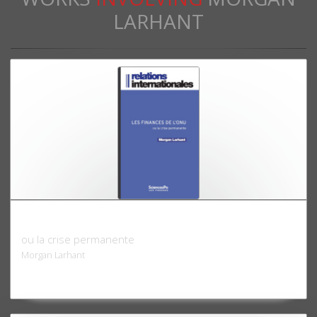
LARHANT
Les finances de l'ONU
ou la crise permanente
Morgan Larhant