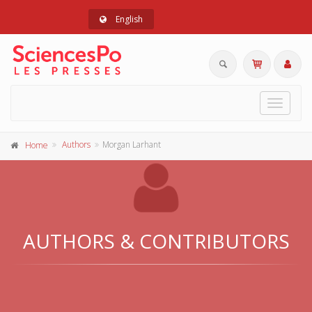
English
Toggle
navigat
Authors
Morgan Larhant
Home
AUTHORS & CONTRIBUTORS