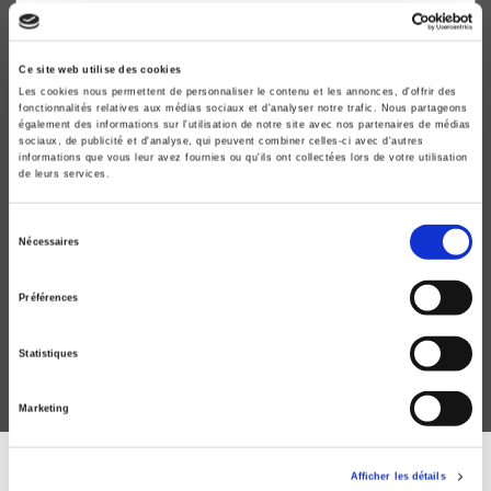
Ce site web utilise des cookies
Les cookies nous permettent de personnaliser le contenu et les annonces, d'offrir des
fonctionnalités relatives aux médias sociaux et d'analyser notre trafic. Nous partageons
également des informations sur l'utilisation de notre site avec nos partenaires de médias
sociaux, de publicité et d'analyse, qui peuvent combiner celles-ci avec d'autres
informations que vous leur avez fournies ou qu'ils ont collectées lors de votre utilisation
de leurs services.
Sélection
L'assemblée générale des Nations unies
Nécessaires
du
Une institution politique mondiale
consentement
Guillaume Devin, Franck Petiteville
Préférences
Statistiques
Marketing
Afficher les détails
DISCOVER OUR JOURNALS