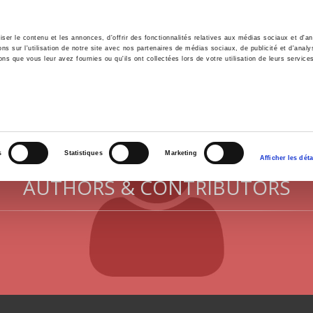
er le contenu et les annonces, d'offrir des fonctionnalités relatives aux médias sociaux et d'ana
 sur l'utilisation de notre site avec nos partenaires de médias sociaux, de publicité et d'analy
ns que vous leur avez fournies ou qu'ils ont collectées lors de votre utilisation de leurs service
e
Environment
History
International
Po
s
Statistiques
Marketing
Afficher les déta
AUTHORS & CONTRIBUTORS