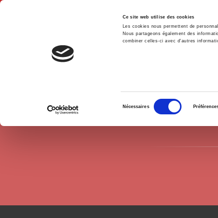
Ce site web utilise des cookies
Les cookies nous permettent de personnalis
Nous partageons également des informations
combiner celles-ci avec d'autres informatio
Hom
Authors
Geneviève Fraisse
Home
Sélection
Nécessaires
Préférence
du
consentement