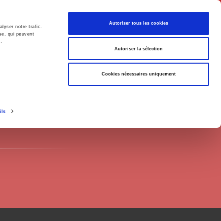
English
Autoriser tous les cookies
lyser notre trafic.
se, qui peuvent
s.
litics
Society
Autoriser la sélection
Cookies nécessaires uniquement
ils