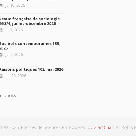
Jul 10, 2026
Revue française de sociologie
66 3/4, juillet-décembre 2026
Jul 7, 2026
Sociétés contemporaines 139,
2025
Jul 6, 2026
Raisons politiques 102, mai 2026
Jun 23, 2026
e books
ht © 2026, Presses de Sciences Po. Powered by
GiantChair
. All Rights