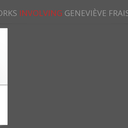
ORKS
INVOLVING
GENEVIÈVE FRAI