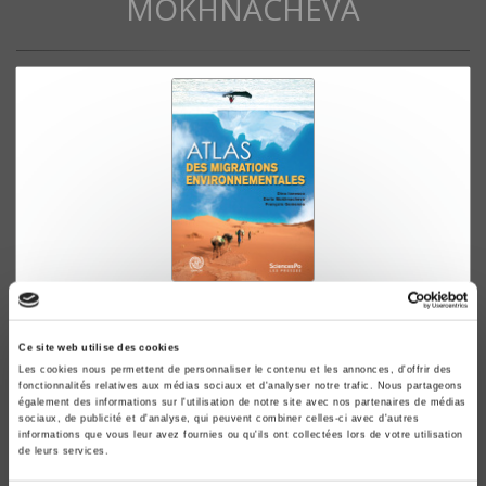
MOKHNACHEVA
Atlas des migrations environnementales
Dina Ionesco, Daria Mokhnacheva
Ce site web utilise des cookies
Les cookies nous permettent de personnaliser le contenu et les annonces, d'offrir des
fonctionnalités relatives aux médias sociaux et d'analyser notre trafic. Nous partageons
également des informations sur l'utilisation de notre site avec nos partenaires de médias
sociaux, de publicité et d'analyse, qui peuvent combiner celles-ci avec d'autres
informations que vous leur avez fournies ou qu'ils ont collectées lors de votre utilisation
de leurs services.