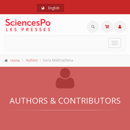
English
Toggle
navigat
Authors
Daria Mokhnacheva
Home
AUTHORS & CONTRIBUTORS