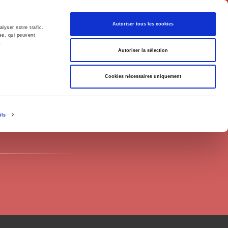
English
Autoriser tous les cookies
lyser notre trafic.
se, qui peuvent
s.
litics
Society
Autoriser la sélection
Cookies nécessaires uniquement
ils