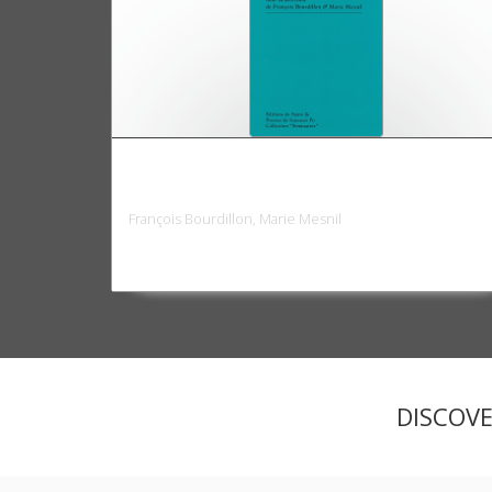
Mieux prendre en compte la santé des
femmes
François Bourdillon, Marie Mesnil
DISCOV