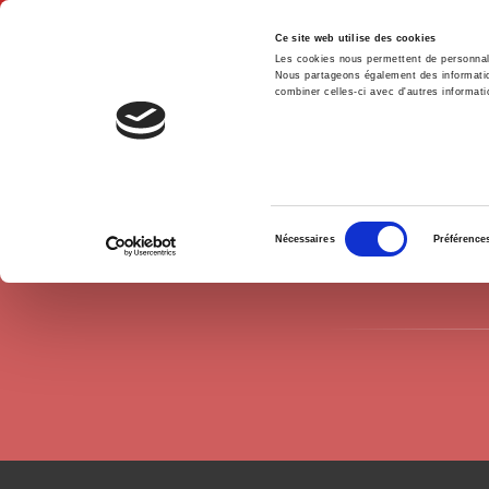
Ce site web utilise des cookies
Les cookies nous permettent de personnalis
Nous partageons également des informations
combiner celles-ci avec d'autres informatio
Hom
Authors
Marie Mesnil
Home
Sélection
Nécessaires
Préférence
du
consentement