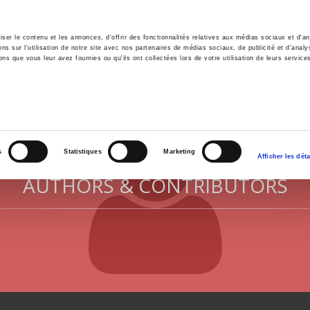
er le contenu et les annonces, d'offrir des fonctionnalités relatives aux médias sociaux et d'ana
 sur l'utilisation de notre site avec nos partenaires de médias sociaux, de publicité et d'analy
ns que vous leur avez fournies ou qu'ils ont collectées lors de votre utilisation de leurs service
e
Environment
History
International
Po
s
Statistiques
Marketing
Afficher les déta
AUTHORS & CONTRIBUTORS